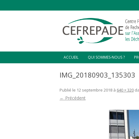
ACCUEIL
QUI SOMMES-NOUS ?
PR
D’OÙ VENONS-NOUS ?
CO
IMG_20180903_135303
C
NOTRE VISION
CO
Publié le
12 septembre 2018
à
640 × 320
d
L’ÉQUIPE DIRIGEANTE
CO
← Précédent
HA
CHARGÉS DE MISSIONS ET
STAGIAIRES
ZO
GR
PL
VA
HA