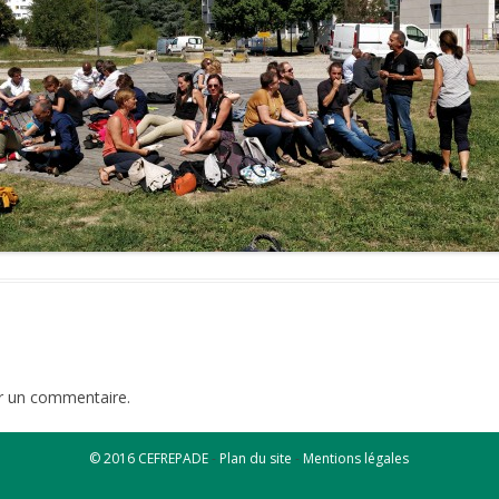
ATEFORME RE-SOURCES,
GESTION DE L’EAU – SEILLÉ ET
LTI-PAYS
DAVID
OMOTION DU 1% DÉCHETS –
ELECTRIFICATION SOLAIRE –
GEDS
GROS MORNE
EDUCATION – GROS MORNE
r un commentaire.
© 2016 CEFREPADE
-
Plan du site
-
Mentions légales