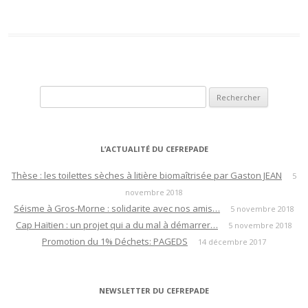
Rechercher :
L’ACTUALITÉ DU CEFREPADE
Thèse : les toilettes sèches à litière biomaîtrisée par Gaston JEAN
5
novembre 2018
Séisme à Gros-Morne : solidarite avec nos amis…
5 novembre 2018
Cap Haïtien : un projet qui a du mal à démarrer…
5 novembre 2018
Promotion du 1% Déchets: PAGEDS
14 décembre 2017
NEWSLETTER DU CEFREPADE