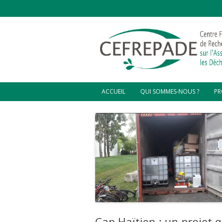
ACCUEIL
QUI SOMMES-NOUS ?
PR
D’OÙ VENONS-NOUS ?
CO
C
NOTRE VISION
CO
L’ÉQUIPE DIRIGEANTE
CO
HA
CHARGÉS DE MISSIONS ET
STAGIAIRES
ZO
GR
PL
VA
HA
Cap Haïtien : un projet 