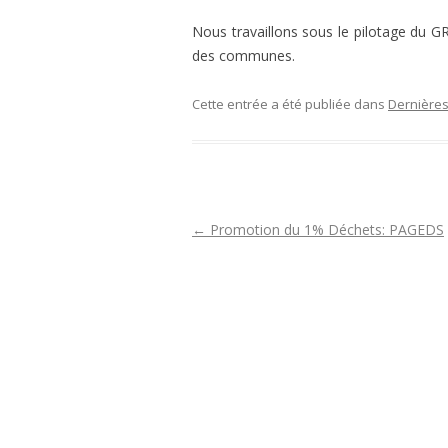
Nous travaillons sous le pilotage du G
des communes.
Cette entrée a été publiée dans
Dernières
N
←
Promotion du 1% Déchets: PAGEDS
a
v
i
g
a
t
i