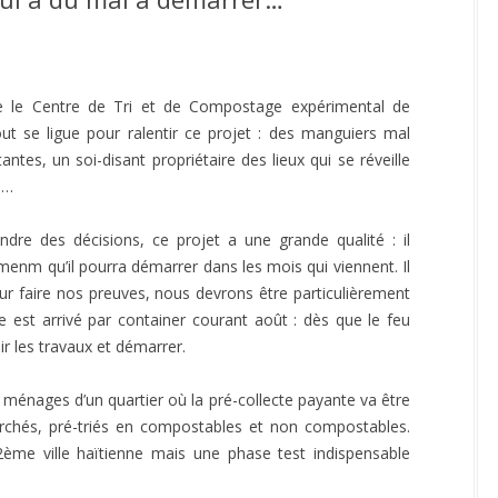
ATEFORME RE-SOURCES,
GESTION DE L’EAU – SEILLÉ ET
LTI-PAYS
DAVID
OMOTION DU 1% DÉCHETS –
ELECTRIFICATION SOLAIRE –
GEDS
GROS MORNE
e le Centre de Tri et de Compostage expérimental de
EDUCATION – GROS MORNE
ut se ligue pour ralentir ce projet : des manguiers mal
tantes, un soi-disant propriétaire des lieux qui se réveille
 …
ndre des décisions, ce projet a une grande qualité : il
menm qu’il pourra démarrer dans les mois qui viennent. Il
r faire nos preuves, nous devrons être particulièrement
e est arrivé par container courant août : dès que le feu
r les travaux et démarrer.
 ménages d’un quartier où la pré-collecte payante va être
chés, pré-triés en compostables et non compostables.
2ème ville haïtienne mais une phase test indispensable