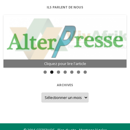
ILS PARLENT DE NOUS
Cliquez pour lire l'article
Cliquez pour lire l'article
ARCHIVES
Archives