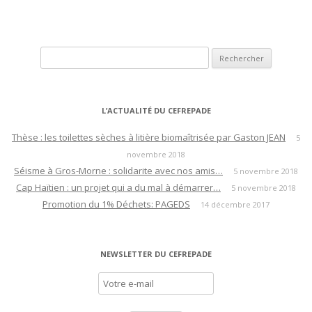
Rechercher :
L’ACTUALITÉ DU CEFREPADE
Thèse : les toilettes sèches à litière biomaîtrisée par Gaston JEAN
5
novembre 2018
Séisme à Gros-Morne : solidarite avec nos amis…
5 novembre 2018
Cap Haïtien : un projet qui a du mal à démarrer…
5 novembre 2018
Promotion du 1% Déchets: PAGEDS
14 décembre 2017
NEWSLETTER DU CEFREPADE