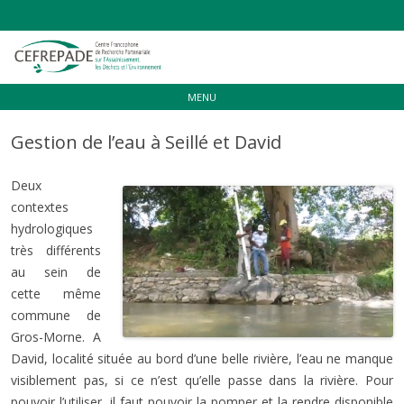
Aller
MENU
au
contenu
Gestion de l’eau à Seillé et David
Deux
contextes
hydrologiques
très différents
au sein de
cette même
commune de
Gros-Morne. A
David, localité située au bord d’une belle rivière, l’eau ne manque
visiblement pas, si ce n’est qu’elle passe dans la rivière. Pour
pouvoir l’utiliser, il faut pouvoir la pomper et la rendre disponible