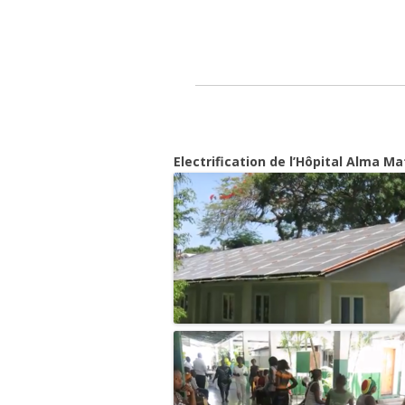
PL
MU
PR
PA
Electrification de l’Hôpital Alma M