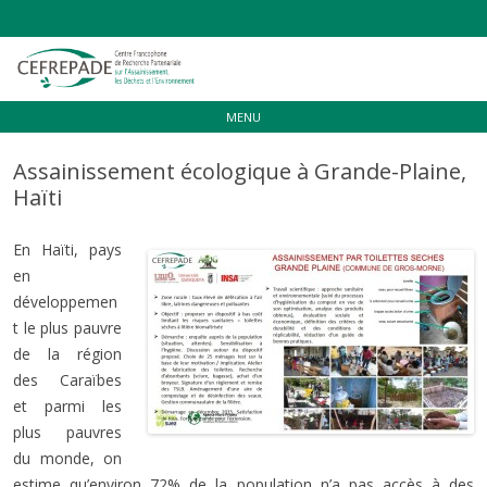
Aller
MENU
au
contenu
Assainissement écologique à Grande-Plaine,
Haïti
En Haïti, pays
en
développemen
t le plus pauvre
de la région
des Caraïbes
et parmi les
plus pauvres
du monde, on
estime qu’environ 72% de la population n’a pas accès à des