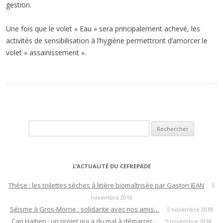
gestion.
Une fois que le volet « Eau » sera principalement achevé, les
activités de sensibilisation à l’hygiène permettront d’amorcer le
volet « assainissement ».
Rechercher :
L’ACTUALITÉ DU CEFREPADE
Thèse : les toilettes sèches à litière biomaîtrisée par Gaston JEAN
5
novembre 2018
Séisme à Gros-Morne : solidarite avec nos amis…
5 novembre 2018
Cap Haïtien : un projet qui a du mal à démarrer…
5 novembre 2018