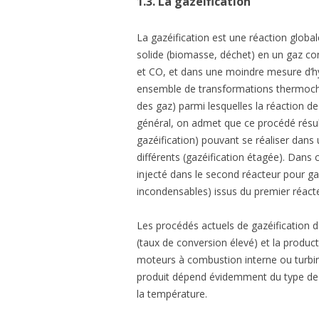
1.3.
La gazéification
La gazéification est une réaction glo
solide (biomasse, déchet) en un gaz co
et CO, et dans une moindre mesure d’h
ensemble de transformations thermochi
des gaz) parmi lesquelles la réaction de
général, on admet que ce procédé résul
gazéification) pouvant se réaliser da
différents (gazéification étagée). Dans ce
injecté dans le second réacteur pour ga
incondensables) issus du premier réacte
Les procédés actuels de gazéification d
(taux de conversion élevé) et la product
moteurs à combustion interne ou turbine
produit dépend évidemment du type de d
la température.