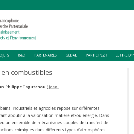
Aller
OJETS
R&D
PARTENAIRES
GEDAE
PARTICIPEZ !
LETTRE D’
au
contenu
MPOSTAGE – DSCHANG,
SOIRÉES COP 24
PARTENAIRES FINANCIERS
GEDAE 2019
s en combustibles
AMEROUN
REVUE “DÉCHETS SCIENCES ET
PARTENAIRES TECHNIQUES
GEDAE 2018
MPOSTAGE – LOMÉ, TOGO
TECHNIQUES”
an-Philippe Tagutchou (
jean-
MPOSTAGE – CITÉ SOLEIL,
PYROLYSE DE DÉCHETS
ÏTI
COMPOSTAGE RÉSIDUS
NE ATELIER MULTI-PROJETS –
TOILETTES SÈCHES
ACCOMPAGNEMENT GESTION
ains, industriels et agricoles repose sur différentes
OS MORNE ET GRANDE
DÉCHETS – GROS MORNE
AINE, HAÏTI
t aboutir à la valorisation matière et/ou énergie. Dans
FABRICATION BÛCHETTES
COMBUSTIBLES
ASSAINISSEMENT ÉCOLOGIQUE
 jeu un ensemble de mécanismes couplés de transfert de
LORISATION – CAP HAÏTIEN,
PAR TOILETTES SECHES –
ÏTI
GRANDE-PLAINE
éactions chimiques dans différents types d’atmosphères
FABRICATION PAVÉS PLASTIQUES