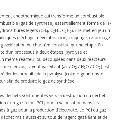
balement endothermique qui transforme un combustible
mbustible (gaz de synthèse) essentiellement formé de H
2
ydrocarbures légers (CH
, C
H
, C
H
). Elle met en jeu un
4
2
4
2
6
miques (séchage, dévolatilisation, craquage, reformage
 gazéification du char n’en constitue qu’une étape. En
te d’un processus à deux étapes (pyrolyse et
ns un même réacteur ou découplées dans deux réacteurs
 dernier cas, l’agent gazéifiant (air / O
/ H
O / CO
) est
2
2
2
zéifier les produits de la pyrolyse (coke + goudrons +
ur afin de produire le gaz de synthèse.
es déchets sont orientés vers la destruction du déchet
ion d’un gaz à fort PCI pour la valorisation dans les
s à gaz pour la production d’électricité. Le PCI du gaz
échet mais aussi et surtout de l’agent gazéifiant et de