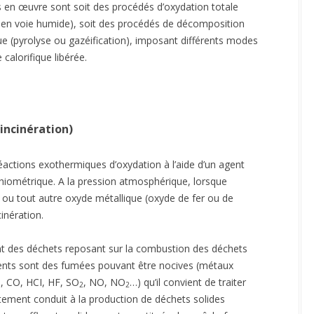
s en œuvre sont soit des procédés d’oxydation totale
ATEFORME RE-SOURCES,
GESTION DE L’EAU – SEILLÉ ET
LTI-PAYS
DAVID
 en voie humide), soit des procédés de décomposition
 (pyrolyse ou gazéification), imposant différents modes
OMOTION DU 1% DÉCHETS –
ELECTRIFICATION SOLAIRE –
GEDS
GROS MORNE
 calorifique libérée.
EDUCATION – GROS MORNE
incinération)
réactions exothermiques d’oxydation à l’aide d’un agent
hiométrique. A la pression atmosphérique, lorsque
ne ou tout autre oxyde métallique (oxyde de fer ou de
inération.
nt des déchets reposant sur la combustion des déchets
luents sont des fumées pouvant être nocives (métaux
s, CO, HCI, HF, SO
, NO, NO
…) qu’il convient de traiter
2
2
aitement conduit à la production de déchets solides