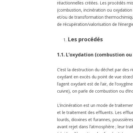
réactionnelles créées. Les procédés mi
PL
MU
(combustion, incinération ou oxydation
et/ou de transformation thermochimique
PR
PA
de récupération/valorisation de l’énergie
Les
procédés
1.1.
L’oxydation (combustion ou 
C’est la destruction du déchet par des 
oxydant en excès du point de vue stœc
l’agent oxydant est de l’air, de l’oxygè
cuivre), on parle de combustion ou d’inc
L’incinération est un mode de traiteme
et le traitement des effluents. Les eff
lourds, dioxines et furannes, poussière
avant rejet dans l’atmosphère ; leur tr