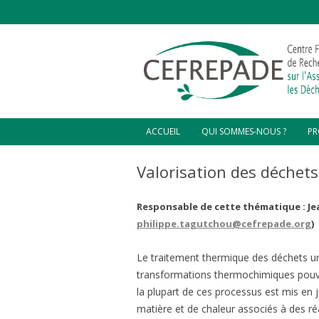
ACCUEIL
QUI SOMMES-NOUS ?
PR
D’OÙ VENONS-NOUS ?
CO
Valorisation des déchet
C
NOTRE VISION
CO
Responsable de cette thématique : Je
L’ÉQUIPE DIRIGEANTE
CO
philippe.tagutchou@cefrepade.org
)
HA
CHARGÉS DE MISSIONS ET
STAGIAIRES
ZO
Le traitement thermique des déchets urb
GR
PL
transformations thermochimiques pouvan
la plupart de ces processus est mis en
VA
HA
matière et de chaleur associés à des r