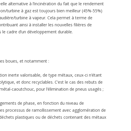
le alternative à l’incinération du fait que le rendement
ion/turbine à gaz est toujours bien meilleur (45%-55%)
haudière/turbine à vapeur. Cela permet à terme de
tribuant ainsi à installer les nouvelles filières de
 le cadre d’un développement durable.
des boues, et notamment :
on inerte valorisable, de type métaux, ceux-ci n’étant
lytique, et donc recyclables. C’est le cas des rebuts de
métal-caoutchouc, pour l’élimination de pneus usagés ;
gements de phase, en fonction du niveau de
des processus de ramollissement avec agglomération de
 de déchets plastiques ou de déchets contenant des métaux