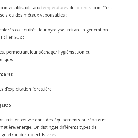
on volatilisable aux températures de l’incinération. C’est
sels ou des métaux vaporisables ;
hlorés ou soufrés, leur pyrolyse limitant la génération
HCl et SOx ;
s, permettant leur séchage/ hygiénisation et
anique.
ntaires
s d’exploitation forestière
ques
nt mis en œuvre dans des équipements ou réacteurs
n matière/énergie. On distingue différents types de
gé et/ou des objectifs visés.