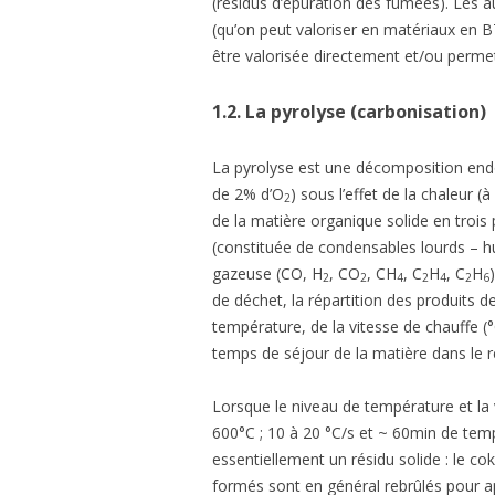
(résidus d’épuration des fumées). Les a
(qu’on peut valoriser en matériaux en B
être valorisée directement et/ou permett
1.2.
La pyrolyse (carbonisation)
La pyrolyse est une décomposition en
de 2% d’O
) sous l’effet de la chaleur 
2
de la matière organique solide en trois 
(constituée de condensables lourds – h
gazeuse (CO, H
, CO
, CH
, C
H
, C
H
2
2
4
2
4
2
6
de déchet, la répartition des produits d
température, de la vitesse de chauffe (
temps de séjour de la matière dans le r
Lorsque le niveau de température et la v
600°C ; 10 à 20 °C/s et ~ 60min de temps
essentiellement un résidu solide : le co
formés sont en général rebrûlés pour ap