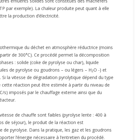
utres effluents solides sont constitués des mâchefers
TP par exemple). La chaleur produite peut quant à elle
re la production d’électricité.
dothermique du déchet en atmosphère réductrice (moins
(à partir de 300°C). Ce procédé permet la décomposition
phases : solide (coke de pyrolyse ou char), liquide
uiles de pyrolyse ou goudrons – ou légers – H
O -) et
2
). Si la vitesse de dégradation pyrolytique dépend du type
e cette réaction peut être estimée à partir du niveau de
°C/s) imposés par le chauffage externe ainsi que du
éacteur.
itesse de chauffe sont faibles (pyrolyse lente : 400 à
 de séjour), le produit de la réaction est
ke de pyrolyse. Dans la pratique, les gaz et les goudrons
porter l’énergie nécessaire à l’entretien du procédé.