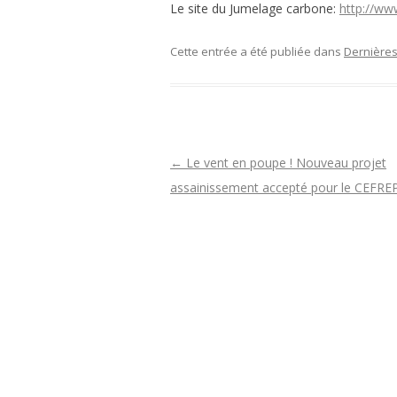
Le site du Jumelage carbone:
http://ww
PL
MU
Cette entrée a été publiée dans
Dernières
PR
PA
N
←
Le vent en poupe ! Nouveau projet
a
assainissement accepté pour le CEFR
v
i
g
a
t
i
o
n