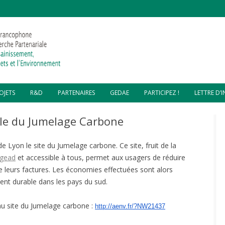
Aller
OJETS
R&D
PARTENAIRES
GEDAE
PARTICIPEZ !
LETTRE D’
au
contenu
MPOSTAGE – DSCHANG,
SOIRÉES COP 24
PARTENAIRES FINANCIERS
GEDAE 2019
le du Jumelage Carbone
AMEROUN
REVUE “DÉCHETS SCIENCES ET
PARTENAIRES TECHNIQUES
GEDAE 2018
MPOSTAGE – LOMÉ, TOGO
TECHNIQUES”
 de Lyon le site du Jumelage carbone. Ce site, fruit de la
MPOSTAGE – CITÉ SOLEIL,
PYROLYSE DE DÉCHETS
gead
et accessible à tous, permet aux usagers de réduire
ÏTI
re leurs factures. Les économies effectuées sont alors
COMPOSTAGE RÉSIDUS
NE ATELIER MULTI-PROJETS –
TOILETTES SÈCHES
ACCOMPAGNEMENT GESTION
nt durable dans les pays du sud.
OS MORNE ET GRANDE
DÉCHETS – GROS MORNE
AINE, HAÏTI
FABRICATION BÛCHETTES
COMBUSTIBLES
ASSAINISSEMENT ÉCOLOGIQUE
au site du Jumelage carbone :
http://aenv.fr/?NW21437
LORISATION – CAP HAÏTIEN,
PAR TOILETTES SECHES –
ÏTI
GRANDE-PLAINE
FABRICATION PAVÉS PLASTIQUES