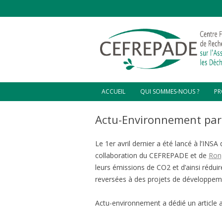
ACCUEIL
QUI SOMMES-NOUS ?
PR
D’OÙ VENONS-NOUS ?
CO
Actu-Environnement par
C
NOTRE VISION
CO
Le 1er avril dernier a été lancé à l’INSA
L’ÉQUIPE DIRIGEANTE
CO
collaboration du CEFREPADE et de
Ron
HA
CHARGÉS DE MISSIONS ET
leurs émissions de CO2 et d’ainsi rédui
STAGIAIRES
ZO
reversées à des projets de développeme
GR
PL
Actu-environnement a dédié un article 
VA
HA