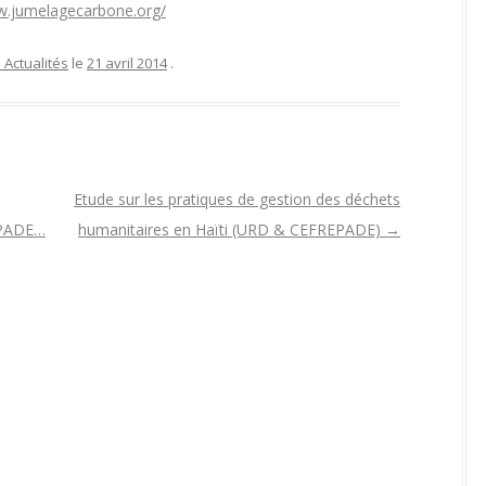
w.jumelagecarbone.org/
ATEFORME RE-SOURCES,
GESTION DE L’EAU – SEILLÉ ET
LTI-PAYS
DAVID
 Actualités
le
21 avril 2014
.
OMOTION DU 1% DÉCHETS –
ELECTRIFICATION SOLAIRE –
GEDS
GROS MORNE
EDUCATION – GROS MORNE
Etude sur les pratiques de gestion des déchets
EPADE…
humanitaires en Haïti (URD & CEFREPADE)
→