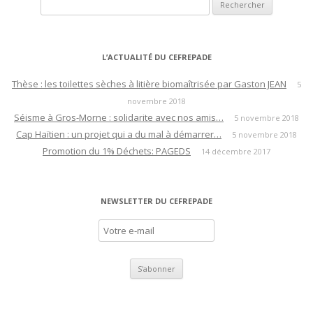
Rechercher :
i
g
a
L’ACTUALITÉ DU CEFREPADE
t
i
Thèse : les toilettes sèches à litière biomaîtrisée par Gaston JEAN
5
novembre 2018
o
Séisme à Gros-Morne : solidarite avec nos amis…
5 novembre 2018
n
Cap Haïtien : un projet qui a du mal à démarrer…
5 novembre 2018
d
Promotion du 1% Déchets: PAGEDS
14 décembre 2017
e
s
a
NEWSLETTER DU CEFREPADE
r
t
i
c
l