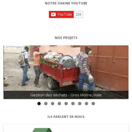
e
NOTRE CHAINE YOUTUBE
s
NOS PROJETS
Gestion des déchets - Gros Morne, Haïti
Gestion de l'eau - David, Haïti
ILS PARLENT DE NOUS