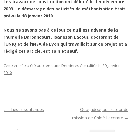
Les travaux de construction ont débuté le 1er décembre
2009. Le démarrage des activités de méthanisation était
prévu le 18 janvier 2010…
Nous ne savons pas à ce jour ce qu’il est advenu de la
rhumerie Barbancourt. Joaneson Lacour, doctorant de
l’UNIQ et de l’INSA de Lyon qui travaillait sur ce projet et a
rédigé cet article, est sain et sauf.
Cette entrée a été publiée dans
Dernières Actualités
le
20 janvier
2010
.
N
←
Thèses soutenues
Ouagadougou : retour de
a
mission de Chloé Lecomte
→
v