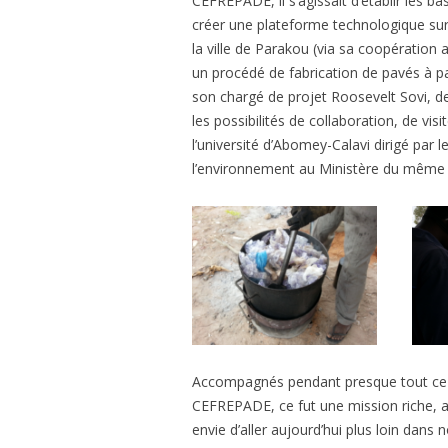
CEFREPADE, il s’agissait d’établir les b
PL
créer une plateforme technologique sur 
MU
la ville de Parakou (via sa coopération
PR
un procédé de fabrication de pavés à pa
PA
son chargé de projet Roosevelt Sovi, d
les possibilités de collaboration, de vi
l’université d’Abomey-Calavi dirigé par l
l’environnement au Ministère du même
Accompagnés pendant presque tout ce p
CEFREPADE, ce fut une mission riche, a
envie d’aller aujourd’hui plus loin dans 