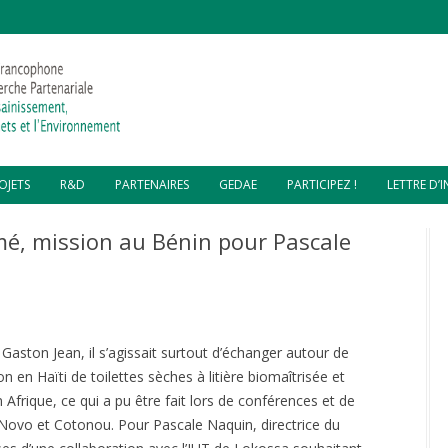
Aller
OJETS
R&D
PARTENAIRES
GEDAE
PARTICIPEZ !
LETTRE D’
au
contenu
MPOSTAGE – DSCHANG,
SOIRÉES COP 24
PARTENAIRES FINANCIERS
GEDAE 2019
mé, mission au Bénin pour Pascale
AMEROUN
REVUE “DÉCHETS SCIENCES ET
PARTENAIRES TECHNIQUES
GEDAE 2018
MPOSTAGE – LOMÉ, TOGO
TECHNIQUES”
MPOSTAGE – CITÉ SOLEIL,
PYROLYSE DE DÉCHETS
ÏTI
COMPOSTAGE RÉSIDUS
 Gaston Jean, il s’agissait surtout d’échanger autour de
NE ATELIER MULTI-PROJETS –
TOILETTES SÈCHES
ACCOMPAGNEMENT GESTION
OS MORNE ET GRANDE
DÉCHETS – GROS MORNE
n en Haïti de toilettes sèches à litière biomaîtrisée et
AINE, HAÏTI
FABRICATION BÛCHETTES
Afrique, ce qui a pu être fait lors de conférences et de
COMBUSTIBLES
ASSAINISSEMENT ÉCOLOGIQUE
LORISATION – CAP HAÏTIEN,
PAR TOILETTES SECHES –
Novo et Cotonou. Pour Pascale Naquin, directrice du
ÏTI
GRANDE-PLAINE
FABRICATION PAVÉS PLASTIQUES