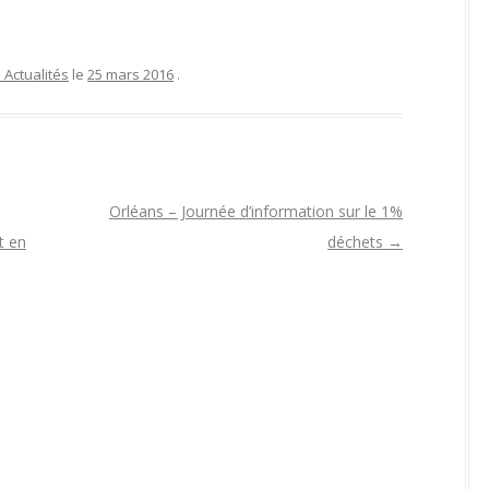
 Actualités
le
25 mars 2016
.
Orléans – Journée d’information sur le 1%
t en
déchets
→