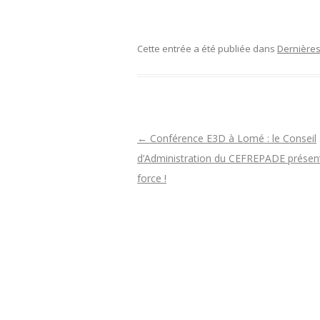
Cette entrée a été publiée dans
Dernières
N
←
Conférence E3D à Lomé : le Conseil
a
d’Administration du CEFREPADE présen
v
force !
i
g
a
t
i
o
n