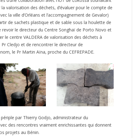
ases d’une collaboration avec l’IUT de Lokossa souhaitant
ATEFORME RE-SOURCES,
GESTION DE L’EAU – SEILLÉ ET
la valorisation des déchets, d’évaluer pour le compte de
LTI-PAYS
DAVID
 avec la ville d’Orléans et l’accompagnement de Gevalor)
OMOTION DU 1% DÉCHETS –
ELECTRIFICATION SOLAIRE –
rtir de sachets plastique et de sable sous la houlette de
GEDS
GROS MORNE
e revoir le directeur du Centre Songhaï de Porto Novo et
EDUCATION – GROS MORNE
siter le centre VALDERA de valorisation des déchets à
e Pr Cledjo et de rencontrer le directeur de
 nom, le Pr Martin Aïna, proche du CEFREPADE.
ériple par Thierry Godjo, administrateur du
vec des rencontres vraiment enrichissantes qui donnent
nos projets au Bénin.