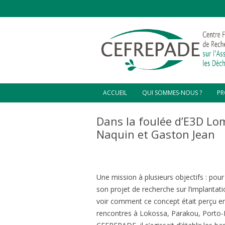
ACCUEIL
QUI SOMMES-NOUS ?
PR
D’OÙ VENONS-NOUS ?
CO
Dans la foulée d’E3D Lo
C
Naquin et Gaston Jean
NOTRE VISION
CO
L’ÉQUIPE DIRIGEANTE
CO
HA
CHARGÉS DE MISSIONS ET
STAGIAIRES
Une mission à plusieurs objectifs : pour
ZO
GR
son projet de recherche sur l’implantatio
PL
voir comment ce concept était perçu en 
VA
rencontres à Lokossa, Parakou, Porto-
HA