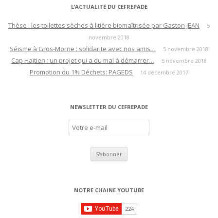
L’ACTUALITÉ DU CEFREPADE
n
d
Thèse : les toilettes sèches à litière biomaîtrisée par Gaston JEAN
5
novembre 2018
e
Séisme à Gros-Morne : solidarite avec nos amis…
5 novembre 2018
s
Cap Haïtien : un projet qui a du mal à démarrer…
5 novembre 2018
a
Promotion du 1% Déchets: PAGEDS
14 décembre 2017
r
t
i
NEWSLETTER DU CEFREPADE
c
l
e
s
NOTRE CHAINE YOUTUBE