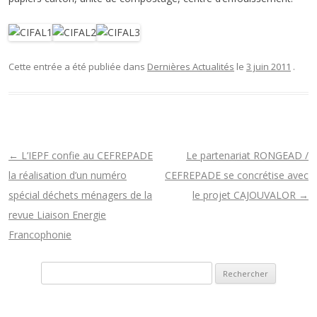
Cette entrée a été publiée dans
Dernières Actualités
le
3 juin 2011
.
N
←
L’IEPF confie au CEFREPADE
Le partenariat RONGEAD /
a
la réalisation d’un numéro
CEFREPADE se concrétise avec
v
spécial déchets ménagers de la
le projet CAJOUVALOR
→
i
revue Liaison Energie
g
Francophonie
a
Rechercher :
t
i
o