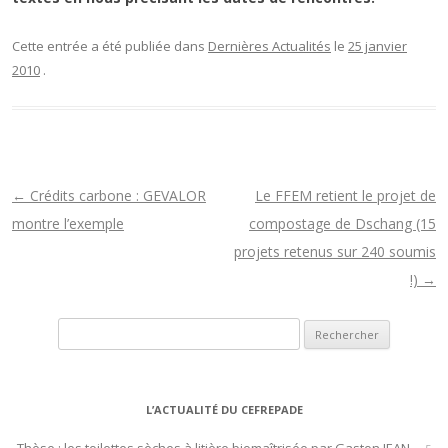
Cette entrée a été publiée dans
Dernières Actualités
le
25 janvier
2010
.
N
←
Crédits carbone : GEVALOR
Le FFEM retient le projet de
a
montre l’exemple
compostage de Dschang (15
v
projets retenus sur 240 soumis
i
!)
→
g
Rechercher :
a
t
i
L’ACTUALITÉ DU CEFREPADE
o
n