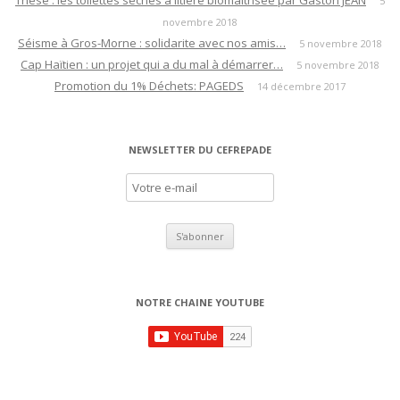
Thèse : les toilettes sèches à litière biomaîtrisée par Gaston JEAN
5
novembre 2018
d
Séisme à Gros-Morne : solidarite avec nos amis…
5 novembre 2018
e
Cap Haïtien : un projet qui a du mal à démarrer…
5 novembre 2018
s
Promotion du 1% Déchets: PAGEDS
14 décembre 2017
a
r
t
NEWSLETTER DU CEFREPADE
i
c
l
e
s
NOTRE CHAINE YOUTUBE