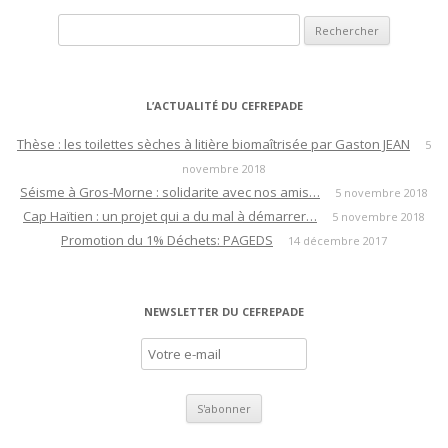
v
Rechercher :
i
g
a
L’ACTUALITÉ DU CEFREPADE
t
i
Thèse : les toilettes sèches à litière biomaîtrisée par Gaston JEAN
5
novembre 2018
o
Séisme à Gros-Morne : solidarite avec nos amis…
5 novembre 2018
n
Cap Haïtien : un projet qui a du mal à démarrer…
5 novembre 2018
d
Promotion du 1% Déchets: PAGEDS
14 décembre 2017
e
s
a
NEWSLETTER DU CEFREPADE
r
t
i
c