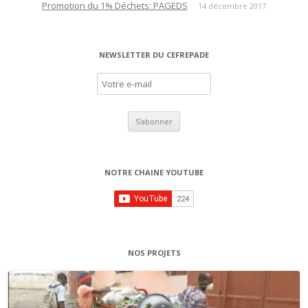
Promotion du 1% Déchets: PAGEDS
14 décembre 2017
a
r
t
NEWSLETTER DU CEFREPADE
i
c
l
e
s
NOTRE CHAINE YOUTUBE
NOS PROJETS