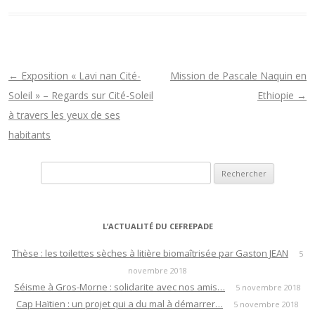
N
←
Exposition « Lavi nan Cité-
Mission de Pascale Naquin en
a
Soleil » – Regards sur Cité-Soleil
Ethiopie
→
v
à travers les yeux de ses
i
habitants
g
Rechercher :
a
t
i
L’ACTUALITÉ DU CEFREPADE
o
n
Thèse : les toilettes sèches à litière biomaîtrisée par Gaston JEAN
5
novembre 2018
d
Séisme à Gros-Morne : solidarite avec nos amis…
5 novembre 2018
e
Cap Haïtien : un projet qui a du mal à démarrer…
5 novembre 2018
s