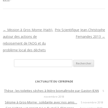
N
←
Mission à Gros Morne (Haïti),
Prix Scientifique Jean-Christophe
a
autour des actions de
Fernandes 2013
→
v
reboisement de l’AOG et du
i
problème local des déchets
g
Rechercher :
a
t
i
L’ACTUALITÉ DU CEFREPADE
o
n
Thèse : les toilettes sèches à litière biomaîtrisée par Gaston JEAN
5
novembre 2018
d
Séisme à Gros-Morne : solidarite avec nos amis…
5 novembre 2018
e