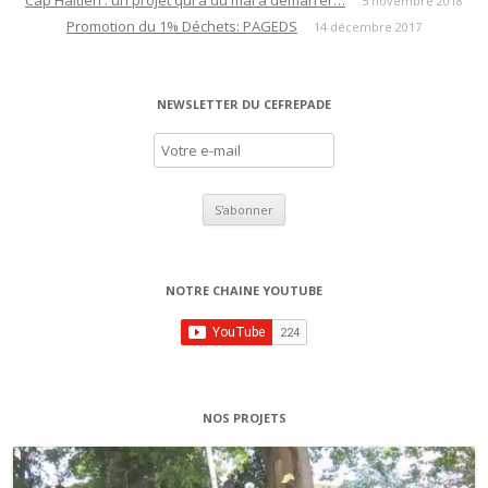
Cap Haïtien : un projet qui a du mal à démarrer…
5 novembre 2018
s
Promotion du 1% Déchets: PAGEDS
14 décembre 2017
a
r
t
NEWSLETTER DU CEFREPADE
i
c
l
e
s
NOTRE CHAINE YOUTUBE
NOS PROJETS