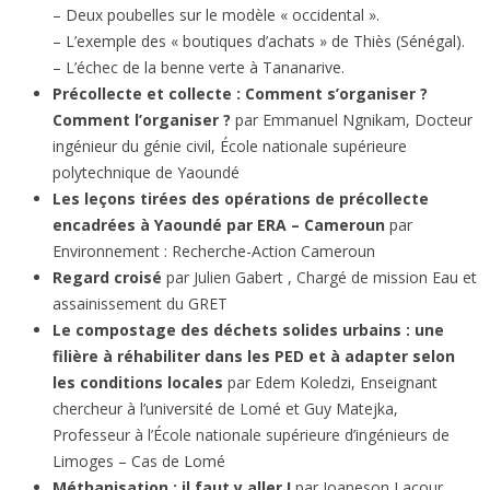
– Deux poubelles sur le modèle « occidental ».
– L’exemple des « boutiques d’achats » de Thiès (Sénégal).
– L’échec de la benne verte à Tananarive.
Précollecte et collecte : Comment s’organiser ?
Comment l’organiser ?
par Emmanuel Ngnikam, Docteur
ingénieur du génie civil, École nationale supérieure
polytechnique de Yaoundé
Les leçons tirées des opérations de précollecte
encadrées à Yaoundé par ERA – Cameroun
par
Environnement : Recherche-Action Cameroun
Regard croisé
par Julien Gabert , Chargé de mission Eau et
assainissement du GRET
Le compostage des déchets solides urbains : une
filière à réhabiliter dans les PED et à adapter selon
les conditions locales
par Edem Koledzi, Enseignant
chercheur à l’université de Lomé et Guy Matejka,
Professeur à l’École nationale supérieure d’ingénieurs de
Limoges – Cas de Lomé
Méthanisation : il faut y aller !
par Joaneson Lacour ,