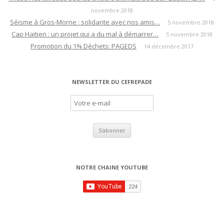
novembre 2018
n
Séisme à Gros-Morne : solidarite avec nos amis…
5 novembre 2018
d
Cap Haïtien : un projet qui a du mal à démarrer…
5 novembre 2018
e
Promotion du 1% Déchets: PAGEDS
14 décembre 2017
s
a
r
NEWSLETTER DU CEFREPADE
t
i
c
l
e
s
NOTRE CHAINE YOUTUBE