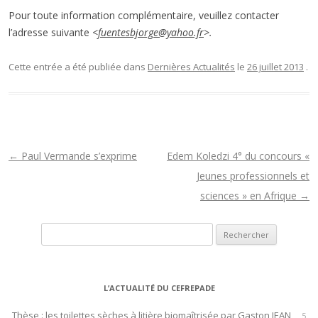
Pour toute information complémentaire, veuillez contacter
l’adresse suivante <
fuentesbjorge@yahoo.fr
>.
Cette entrée a été publiée dans
Dernières Actualités
le
26 juillet 2013
.
N
←
Paul Vermande s’exprime
Edem Koledzi 4° du concours «
a
Jeunes professionnels et
v
sciences » en Afrique
→
i
Rechercher :
g
a
t
L’ACTUALITÉ DU CEFREPADE
i
o
Thèse : les toilettes sèches à litière biomaîtrisée par Gaston JEAN
5