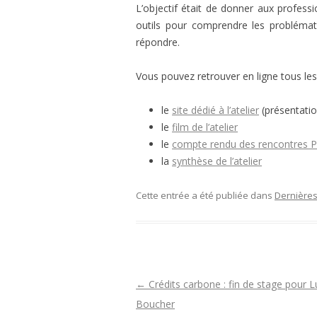
L’objectif était de donner aux profess
PL
MU
outils pour comprendre les problémati
répondre.
PR
PA
Vous pouvez retrouver en ligne tous les
le
site dédié à l’atelier
(présentatio
le
film de l’atelier
le
compte rendu des rencontres P
la
synthèse de l’atelier
Cette entrée a été publiée dans
Dernières
N
←
Crédits carbone : fin de stage pour L
a
Boucher