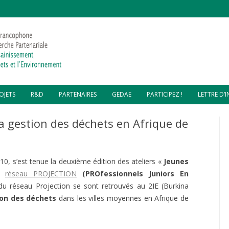
Aller
OJETS
R&D
PARTENAIRES
GEDAE
PARTICIPEZ !
LETTRE D’
au
contenu
MPOSTAGE – DSCHANG,
SOIRÉES COP 24
PARTENAIRES FINANCIERS
GEDAE 2019
a gestion des déchets en Afrique de
AMEROUN
REVUE “DÉCHETS SCIENCES ET
PARTENAIRES TECHNIQUES
GEDAE 2018
MPOSTAGE – LOMÉ, TOGO
TECHNIQUES”
MPOSTAGE – CITÉ SOLEIL,
PYROLYSE DE DÉCHETS
2010, s’est tenue la deuxième édition des ateliers «
Jeunes
ÏTI
le
réseau PROJECTION
(
PROfessionnels Juniors En
COMPOSTAGE RÉSIDUS
NE ATELIER MULTI-PROJETS –
TOILETTES SÈCHES
ACCOMPAGNEMENT GESTION
 réseau Projection se sont retrouvés au 2IE (Burkina
OS MORNE ET GRANDE
DÉCHETS – GROS MORNE
AINE, HAÏTI
on des déchets
dans les villes moyennes en Afrique de
FABRICATION BÛCHETTES
COMBUSTIBLES
ASSAINISSEMENT ÉCOLOGIQUE
LORISATION – CAP HAÏTIEN,
PAR TOILETTES SECHES –
ÏTI
GRANDE-PLAINE
FABRICATION PAVÉS PLASTIQUES