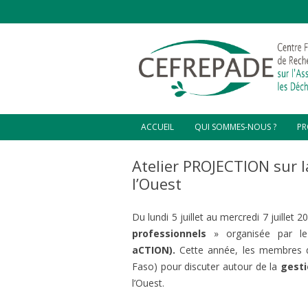
ACCUEIL
QUI SOMMES-NOUS ?
PR
D’OÙ VENONS-NOUS ?
CO
Atelier PROJECTION sur l
C
l’Ouest
NOTRE VISION
CO
L’ÉQUIPE DIRIGEANTE
CO
Du lundi 5 juillet au mercredi 7 juillet 
HA
CHARGÉS DE MISSIONS ET
professionnels
» organisée par 
STAGIAIRES
ZO
aCTION)
.
Cette année, les membres du
GR
PL
Faso) pour discuter autour de la
gesti
l’Ouest.
VA
HA