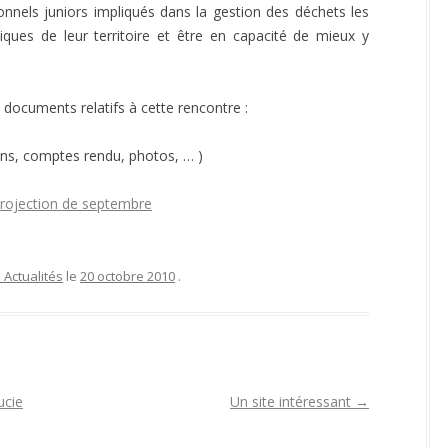
ionnels juniors impliqués dans la gestion des déchets les
ATEFORME RE-SOURCES,
GESTION DE L’EAU – SEILLÉ ET
LTI-PAYS
DAVID
ques de leur territoire et être en capacité de mieux y
OMOTION DU 1% DÉCHETS –
ELECTRIFICATION SOLAIRE –
GEDS
GROS MORNE
 documents relatifs à cette rencontre :
EDUCATION – GROS MORNE
ns, comptes rendu, photos, … )
rojection de septembre
 Actualités
le
20 octobre 2010
.
ucie
Un site intéressant
→