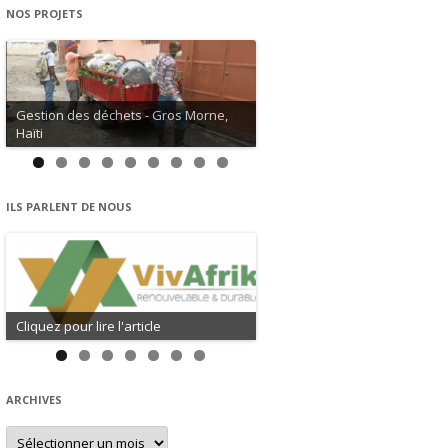
NOS PROJETS
Gestion des déchets - Gros Morne,
Haïti
Gestion de l'eau - David, Haïti
ILS PARLENT DE NOUS
Cliquez pour lire l'article
Cliquez pour lire l'article
ARCHIVES
Archives