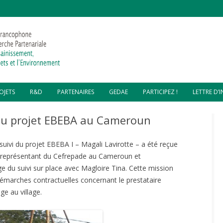
Aller
OJETS
R&D
PARTENAIRES
GEDAE
PARTICIPEZ !
LETTRE D’
au
contenu
MPOSTAGE – DSCHANG,
SOIRÉES COP 24
PARTENAIRES FINANCIERS
GEDAE 2019
 du projet EBEBA au Cameroun
AMEROUN
REVUE “DÉCHETS SCIENCES ET
PARTENAIRES TECHNIQUES
GEDAE 2018
MPOSTAGE – LOMÉ, TOGO
TECHNIQUES”
suivi du projet EBEBA I – Magali Lavirotte – a été reçue
MPOSTAGE – CITÉ SOLEIL,
PYROLYSE DE DÉCHETS
eprésentant du Cefrepade au Cameroun et
ÏTI
 du suivi sur place avec Magloire Tina. Cette mission
COMPOSTAGE RÉSIDUS
NE ATELIER MULTI-PROJETS –
TOILETTES SÈCHES
ACCOMPAGNEMENT GESTION
 démarches contractuelles concernant le prestataire
OS MORNE ET GRANDE
DÉCHETS – GROS MORNE
AINE, HAÏTI
ge au village.
FABRICATION BÛCHETTES
COMBUSTIBLES
ASSAINISSEMENT ÉCOLOGIQUE
LORISATION – CAP HAÏTIEN,
PAR TOILETTES SECHES –
ÏTI
GRANDE-PLAINE
FABRICATION PAVÉS PLASTIQUES