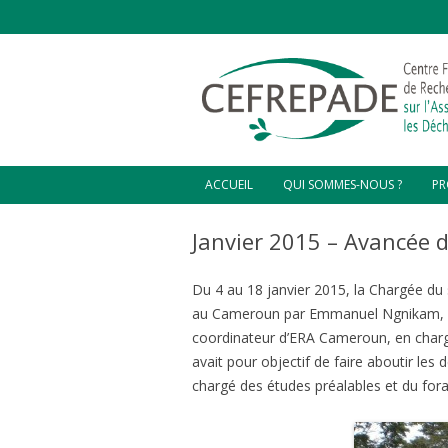
ACCUEIL
QUI SOMMES-NOUS ?
PR
D’OÙ VENONS-NOUS ?
CO
Janvier 2015 – Avancée
C
NOTRE VISION
CO
Du 4 au 18 janvier 2015, la Chargée du 
L’ÉQUIPE DIRIGEANTE
CO
au Cameroun par Emmanuel Ngnikam, r
HA
CHARGÉS DE MISSIONS ET
coordinateur d’ERA Cameroun, en charge
STAGIAIRES
ZO
avait pour objectif de faire aboutir les
GR
PL
chargé des études préalables et du fora
VA
HA