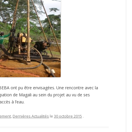
ATEFORME RE-SOURCES,
GESTION DE L’EAU – SEILLÉ ET
LTI-PAYS
DAVID
OMOTION DU 1% DÉCHETS –
ELECTRIFICATION SOLAIRE –
GEDS
GROS MORNE
EDUCATION – GROS MORNE
BEBA ont pu être envisagées. Une rencontre avec la
ipation de Magali au sein du projet au vu de ses
ccès à l’eau.
sement
,
Dernières Actualités
le
30 octobre 2015
.