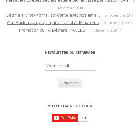
Thèse : les toilettes sèches à litière biomaîtrisée par Gaston JEAN
5
novembre 2018
o
Séisme à Gros-Morne : solidarite avec nos amis…
5 novembre 2018
n
Cap Haïtien : un projet qui a du mal à démarrer…
5 novembre 2018
d
Promotion du 1% Déchets: PAGEDS
14 décembre 2017
e
s
a
NEWSLETTER DU CEFREPADE
r
t
i
c
l
e
NOTRE CHAINE YOUTUBE
s