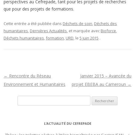
perspectives au Cefrepade, tant pour les projets de recherches
que pour des projets de formations.
Cette entrée a été publiée dans
Déchets de soin
,
Déchets des
humanitaires
,
Dernières Actualités
, et marquée avec
Bioforce
,
Déchets humanitaires
,
formation
,
URD
, le
5 juin 2015
.
N
←
Rencontre du Réseau
Janvier 2015 – Avancée du
a
Environnement et Humanitaires
projet EBEBA au Cameroun
→
v
Rechercher :
i
g
a
L’ACTUALITÉ DU CEFREPADE
t
i