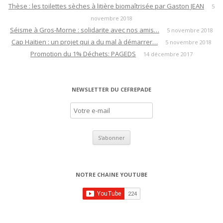
t
Thèse : les toilettes sèches à litière biomaîtrisée par Gaston JEAN
5
novembre 2018
i
Séisme à Gros-Morne : solidarite avec nos amis…
5 novembre 2018
o
Cap Haïtien : un projet qui a du mal à démarrer…
5 novembre 2018
n
Promotion du 1% Déchets: PAGEDS
14 décembre 2017
d
e
s
NEWSLETTER DU CEFREPADE
a
r
t
i
c
l
NOTRE CHAINE YOUTUBE
e
s