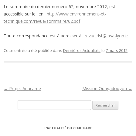
Le sommaire du dernier numéro 62, novembre 2012, est
accessible sur le lien :
http://www.environnement-et-
technique.com/revue/sommaire/62.pdf
Toute correspondance est à adresser à :
revue.dst@insa-lyon.fr
Cette entrée a été publiée dans
Dernières Actualités
le
7 mars 2012
.
N
←
Projet Anacarde
Mission Ouagadougou
→
a
Rechercher :
v
i
g
L’ACTUALITÉ DU CEFREPADE
a